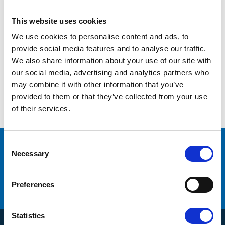
This website uses cookies
We use cookies to personalise content and ads, to
provide social media features and to analyse our traffic.
We also share information about your use of our site with
our social media, advertising and analytics partners who
may combine it with other information that you’ve
provided to them or that they’ve collected from your use
Piston Compressors
Rotary Vane Compressors
Scroll Comp
of their services.
C
många varumärken
Originaldelar från
o
Necessary
n
service
Erbjuder
s
e
Preferences
Hög kompetens och engagemang
n
t
S
Statistics
e