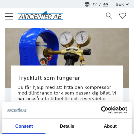
sv
en
Menu
Wi
Tryckluft som fungerar
Du får hjälp med att hitta den kompressor
med tillhörande tork som passar dig bäst. Vi
har också alla tillbehör och reservdelar
som du behöver - och hjälper dig förstås
med service av kompressorn när det
behövs.
Se tryckluftslösningar
Consent
Details
About