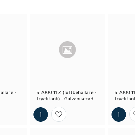
llare - 
S 2000 11 Z (luftbehållare - 
S 2000 11
d
trycktank) - Galvaniserad
trycktan
 i önskelista
Lägg till i önskelista