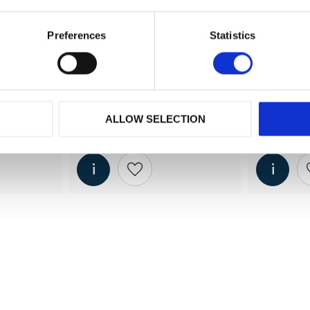
Preferences
Statistics
ALLOW SELECTION
ållare - 
S 720 11 Z (luftbehållare - 
S 720 11V
d
trycktank) - Galvaniserad
trycktan
 i önskelista
Lägg till i önskelista