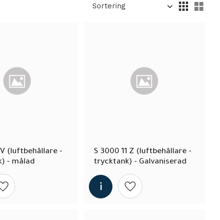
Välj sortering
Välj
V (luftbehållare - 
S 3000 11 Z (luftbehållare - 
k) - målad
trycktank) - Galvaniserad
Lägg till i önskelista
Lägg till i önskelista