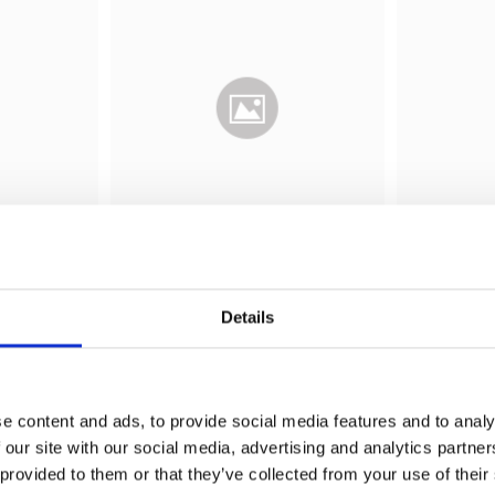
hållare - 
S 4000 11V (luftbehållare - 
S 500 11 Z
niserad
trycktank) - målad
trycktan
Details
 i önskelista
Lägg till i önskelista
e content and ads, to provide social media features and to analy
 our site with our social media, advertising and analytics partn
 provided to them or that they’ve collected from your use of their