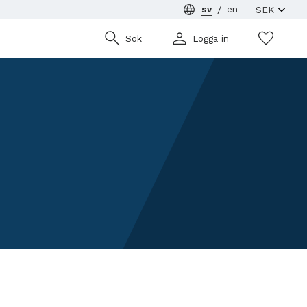
sv
en
Önsk
Sök
Logga in