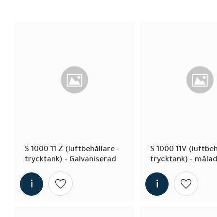
S 1000 11 Z (luftbehållare - 
S 1000 11V (luftbehå
trycktank) - Galvaniserad
trycktank) - måla
Lägg till i önskelista
Lägg till