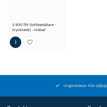
S 900 11V (luftbehållare - 
trycktank) - målad
Lägg till i önskelista
många
Originaldelar från