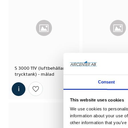
S 3000 11V (luftbehållare - 
S 4000 11 Z (luftbe
trycktank) - målad
trycktank) - Galva
Consent
Lägg till i önskelista
Lägg till
This website uses cookies
We use cookies to personalis
information about your use of
other information that you’ve