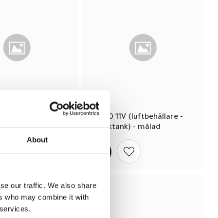
 (luftbehållare - 
S 500 11V (luftbehållare - 
k) - Galvaniserad
trycktank) - målad
About
Lägg till i önskelista
Lägg till i önskelista
se our traffic. We also share
ers who may combine it with
 services.