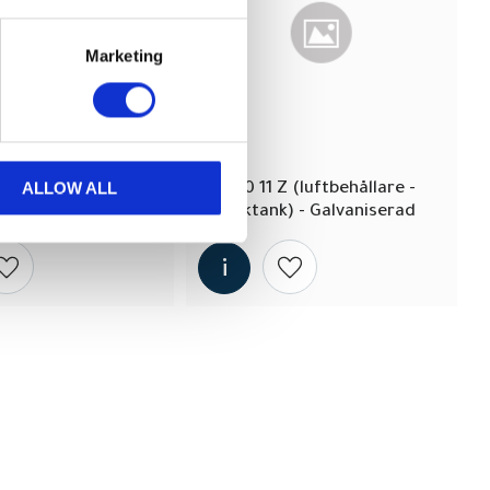
Marketing
ALLOW ALL
 (luftbehållare - 
S 900 11 Z (luftbehållare - 
k) - målad
trycktank) - Galvaniserad
Lägg till i önskelista
Lägg till i önskelista