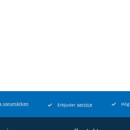
 varumärken
Hög
service
Erbjuder