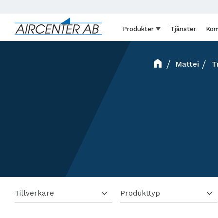
Produkter
Tjänster
Kom
Mattei
T
Tillverkare
Produkttyp
Mattei
16
Trycktank
16