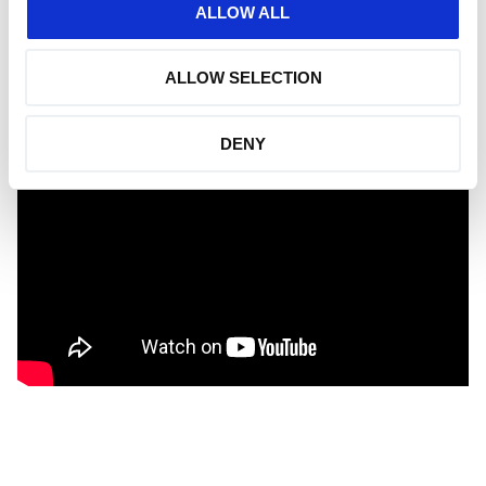
12–24 månader
ALLOW ALL
Fri rådgivning
— Vi hjälper dig med luftmätning,
dimensionering och renhetskrav
ALLOW SELECTION
Vi levererar inte bara en generator – vi levererar en
optimerad gaslösning
som passar just din verksamhet.
DENY