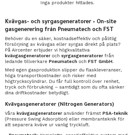
Inga produkter hittades.
Kvävgas- och syrgasgeneratorer – On-site
gasgenerering från Pneumatech och FST
Behöver du en säker, kostnadseffektiv och pålitlig
försörjning av kvävgas eller syrgas direkt på plats?
På Aircenter erbjuder vi högkvalitativa
kvävgasgeneratorer
och
syrgasgeneratorer
från
ledande tillverkare
Pneumatech
och
FST GmbH
.
Med egen gasproduktion slipper du flaskleveranser,
höga transportkostnader och risker med
högtryckscylindrar. Du får full kontroll över renhet,
tryck och förbrukning – samtidigt som du ofta sänker
dina driftkostnader betydligt.
Kvävgasgeneratorer (Nitrogen Generators)
Våra
kvävgasgeneratorer
använder främst
PSA-teknik
(Pressure Swing Adsorption) eller membranteknik för
att separera kväve ur vanlig tryckluft.