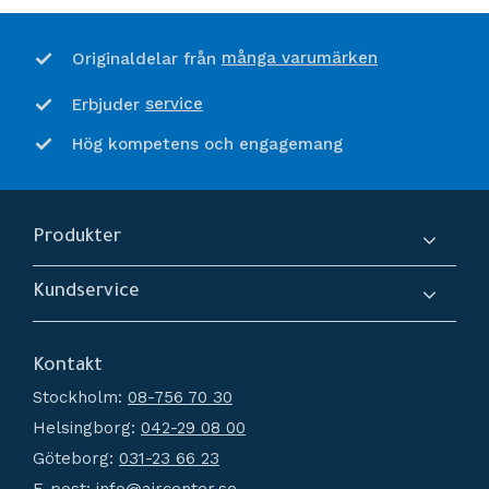
många varumärken
Originaldelar från
service
Erbjuder
Hög kompetens och engagemang
Produkter
Kompressorer
Kundservice
Torkar
Om oss
Filtrering
Kontakt
Hur handlar jag?
Generatorer
Stockholm:
08-756 70 30
Köpvillkor
Kondensathantering
Helsingborg:
042-29 08 00
Policy och cookies
Tryckluftstankar
Göteborg:
031-23 66 23
Reklamation och retur
Tillbehör