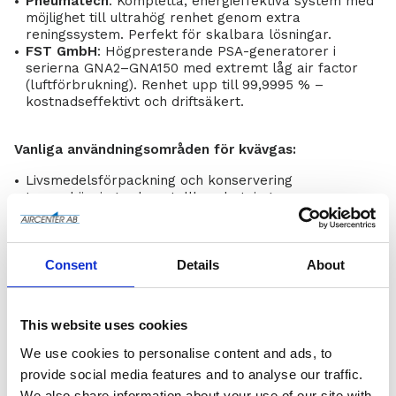
Pneumatech
: Kompletta, energieffektiva system med
möjlighet till ultrahög renhet genom extra
reningssystem. Perfekt för skalbara lösningar.
FST GmbH
: Högpresterande PSA-generatorer i
serierna GNA2–GNA150 med extremt låg air factor
(luftförbrukning). Renhet upp till 99,9995 % –
kostnadseffektivt och driftsäkert.
Vanliga användningsområden för kvävgas:
Livsmedelsförpackning och konservering
Laserskärning och metallbearbetning
Bryggerier, vinproduktion och kaffe
3D-utskrift och litiumjonbatterier
Sprutlackering, laboratorier och däckpåfyllning
Consent
Details
About
Syrgasgeneratorer (Oxygen Generators)
Syrgasgeneratorer
från Pneumatech ger en stabil och
ren syreförsörjning direkt på plats – idealiskt när du vill
This website uses cookies
slippa flaskor och bulkleveranser.
We use cookies to personalise content and ads, to
Fördelar:
provide social media features and to analyse our traffic.
We also share information about your use of our site with