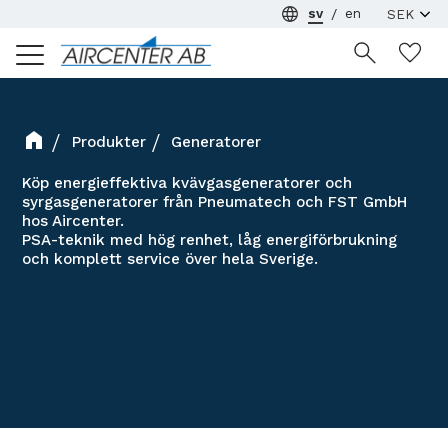
sv
en
Meny
Ön
Produkter
Generatorer
Köp energieffektiva kvävgasgeneratorer och
syrgasgeneratorer från Pneumatech och FST GmbH
hos Aircenter.
PSA-teknik med hög renhet, låg energiförbrukning
och komplett service över hela Sverige.