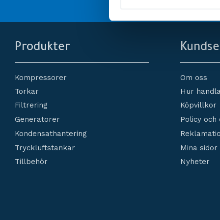
l
e
c
t
i
Produkter
Kundse
o
n
Kompressorer
Om oss
Torkar
Hur handla
Filtrering
Köpvillkor
Generatorer
Policy och
Kondensathantering
Reklamatio
Tryckluftstankar
Mina sidor
Tillbehör
Nyheter