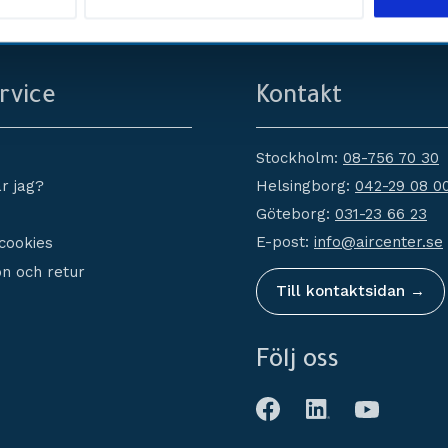
service
Erbjuder
rvice
Kontakt
Stockholm:
08-756 70 30
Helsingborg:
042-29 08 0
r jag?
Göteborg:
031-23 66 23
E-post:
info@aircenter.se
 cookies
n och retur
Till kontaktsidan →
Följ oss