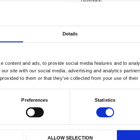
Tillverkare
Vid frågor
kontakta oss
Originaldelar från
mång
Details
Erbjuder service
Hög kompetens och 
e content and ads, to provide social media features and to analy
Visa alla produkter från 
 our site with our social media, advertising and analytics partn
 provided to them or that they’ve collected from your use of their
Preferences
Statistics
ALLOW SELECTION
 varumärken
Hög