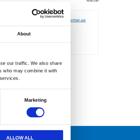
Mattei
 via formulär
eller
mejla info@aircenter.se
a varumärken
About
engagemang
se our traffic. We also share
Mattei
ers who may combine it with
 services.
Marketing
ALLOW ALL
 kompetens och engagemang