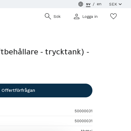
sv
en
Önsk
Sök
Logga in
ftbehållare - trycktank) -
Offertförfrågan
50000031
50000031