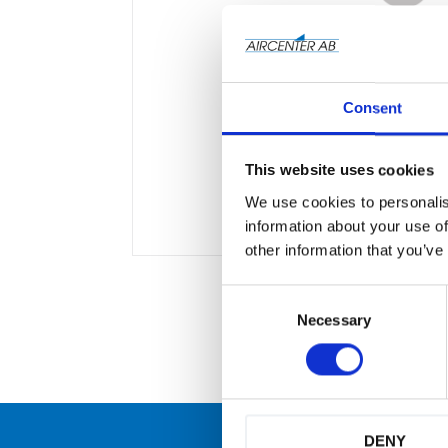
Consent
This website uses cookies
We use cookies to personalis
information about your use of
other information that you’ve
C
o
Necessary
n
s
e
n
t
S
DENY
e
många
Originaldelar från