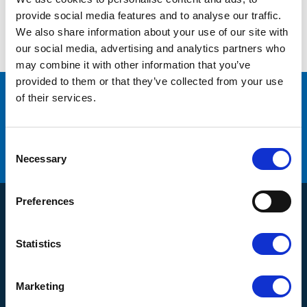
Inga produkter hittades.
provide social media features and to analyse our traffic.
We also share information about your use of our site with
our social media, advertising and analytics partners who
may combine it with other information that you’ve
provided to them or that they’ve collected from your use
of their services.
många varumärken
Originaldelar från
service
Erbjuder
C
Hög kompetens och engagemang
o
Necessary
n
s
e
Preferences
n
Produkter
t
S
Kompressorer
Statistics
e
Kundservice
Torkar
l
e
Om oss
Filtrering
Marketing
c
Kontakt
Hur handlar jag?
Generatorer
t