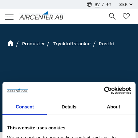
sv
en
Meny
Ön
Produkter
Tryckluftstankar
Rostfri
Consent
Details
About
This website uses cookies
We use cookies to personalise content and ads, to