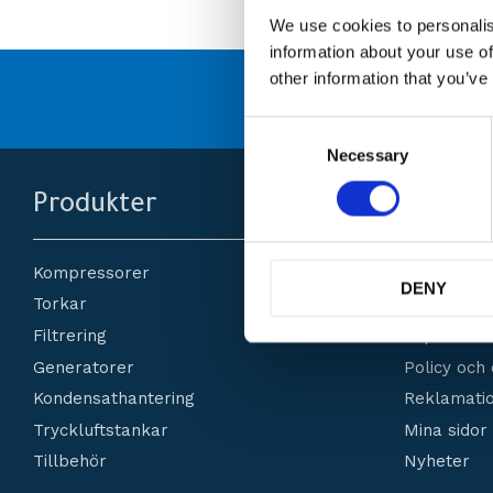
We use cookies to personalis
information about your use of
other information that you’ve
många
Originaldelar från
C
o
Necessary
n
s
Produkter
Kundse
e
n
t
Kompressorer
Om oss
S
DENY
e
Torkar
Hur handla
l
Filtrering
Köpvillkor
e
c
Generatorer
Policy och
t
Kondensathantering
Reklamatio
i
o
Tryckluftstankar
Mina sidor
n
Tillbehör
Nyheter