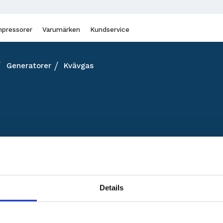
pressorer
Varumärken
Kundservice
Generatorer
Kvävgas
Details
Inga produkter hittades.