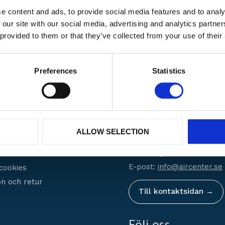
e content and ads, to provide social media features and to analy
 our site with our social media, advertising and analytics partn
 provided to them or that they’ve collected from your use of their
 varumärken
Hög
service
Erbjuder
Preferences
Statistics
rvice
Kontakt
Stockholm:
08-756 70 30
ALLOW SELECTION
Helsingborg:
042-29 08 0
r jag?
Göteborg:
031-23 66 23
E-post:
info@aircenter.se
 cookies
n och retur
Till kontaktsidan →