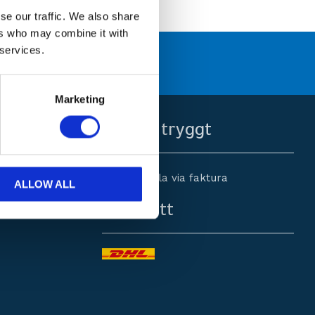
se our traffic. We also share
ers who may combine it with
 services.
 kompetens och engagemang
Marketing
Handla tryggt
Betala via faktura
ALLOW ALL
0
Fraktsätt