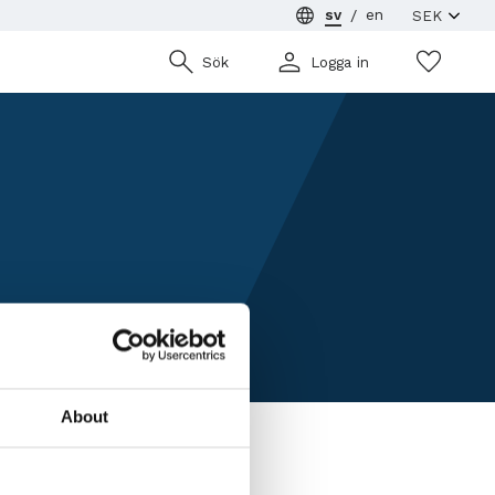
sv
en
Önsk
Sök
Logga in
About