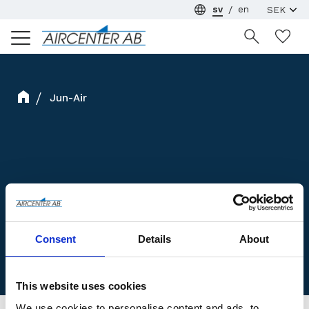
sv
en
Meny
Ön
Jun-Air
Consent
Details
About
This website uses cookies
We use cookies to personalise content and ads, to