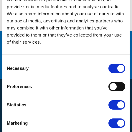
Inga produkter hittades.
provide social media features and to analyse our traffic.
We also share information about your use of our site with
our social media, advertising and analytics partners who
may combine it with other information that you’ve
provided to them or that they’ve collected from your use
of their services.
många varumärken
Originaldelar från
service
Erbjuder
C
Hög kompetens och engagemang
o
Necessary
n
s
e
Preferences
n
Produkter
t
S
Kompressorer
Statistics
e
Kundservice
Torkar
l
e
Om oss
Filtrering
Marketing
c
Kontakt
Hur handlar jag?
Generatorer
t