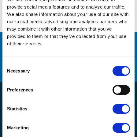
Inga produkter hittades.
provide social media features and to analyse our traffic.
We also share information about your use of our site with
our social media, advertising and analytics partners who
may combine it with other information that you’ve
provided to them or that they’ve collected from your use
of their services.
många varumärken
Originaldelar från
service
Erbjuder
C
Hög kompetens och engagemang
o
Necessary
n
s
e
Preferences
n
Produkter
t
S
Kompressorer
Statistics
e
Kundservice
Torkar
l
e
Om oss
Filtrering
Marketing
c
Kontakt
Hur handlar jag?
Generatorer
t