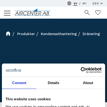
sv
en
Meny
Ön
Produkter
Kondensathantering
Dränering
Consent
Details
About
This website uses cookies
We use cookies to personalise content and ads, to