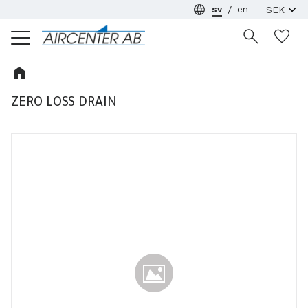
sv
en
Meny
Ön
ZERO LOSS DRAIN