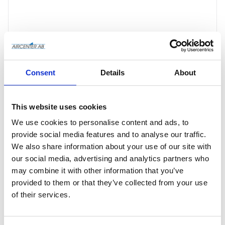
Consent
Details
About
This website uses cookies
We use cookies to personalise content and ads, to
provide social media features and to analyse our traffic.
We also share information about your use of our site with
Offertförfrågan
our social media, advertising and analytics partners who
may combine it with other information that you’ve
provided to them or that they’ve collected from your use
Artikelnr
0000051303
of their services.
Vid frågor
kontakta oss via formulär
eller