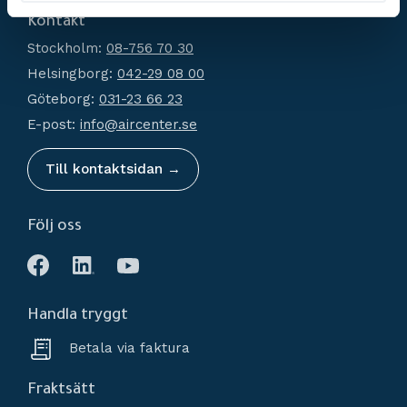
Filtrering
Kontakt
Hur handlar jag?
Generatorer
Stockholm:
08-756 70 30
Köpvillkor
Kondensathantering
Helsingborg:
042-29 08 00
Policy och cookies
Tryckluftstankar
Göteborg:
031-23 66 23
Reklamation och retur
Tillbehör
E-post:
info@aircenter.se
Mina sidor
Nyheter
Till kontaktsidan →
Följ oss
Handla tryggt
Betala via faktura
Fraktsätt