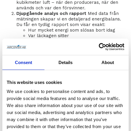
kubikmeter luft – när den produceras, när den
används och var den försvinner.
Djupgående analys och rapport
Med data från
mätningen skapar vi en detaljerad energibalans.
Du får en tydlig rapport som visar exakt:
Hur mycket energi som slösas bort idag
Var läckagen sitter
Om kompressorer, torkar och filter är rätt
dimensionerade
Hur mycket du kan spara med enkla och
mer avancerade åtgärder
Consent
Details
About
Personlig konsultation & handlingsplan
Våra
certifierade tryckluftsexperter går igenom
resultaten tillsammans med dig. Vi föreslår
konkreta, prioriterade åtgärder – från snabba
This website uses cookies
läckagefixar och optimering av styrningen till
investeringar i moderna variabla
We use cookies to personalise content and ads, to
hastighetskompressorer, värmeåtervinning eller
provide social media features and to analyse our traffic.
central styrning. Allt anpassat efter just din
We also share information about your use of our site with
produktion, driftsmönster och budget.
our social media, advertising and analytics partners who
Resultatet du kan förvänta dig
may combine it with other information that you’ve
provided to them or that they’ve collected from your use
Energibesparingar på 20–50 %
– många kunder