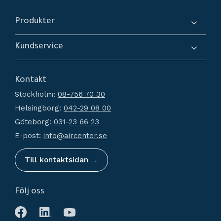
Produkter
Kompressorer
Kundservice
Torkar
Om oss
Filtrering
Kontakt
Hur handlar jag?
Generatorer
Stockholm:
08-756 70 30
Köpvillkor
Kondensathantering
Helsingborg:
042-29 08 00
Policy och cookies
Tryckluftstankar
Göteborg:
031-23 66 23
Reklamation och retur
Tillbehör
E-post:
info@aircenter.se
Mina sidor
Nyheter
Till kontaktsidan →
Följ oss