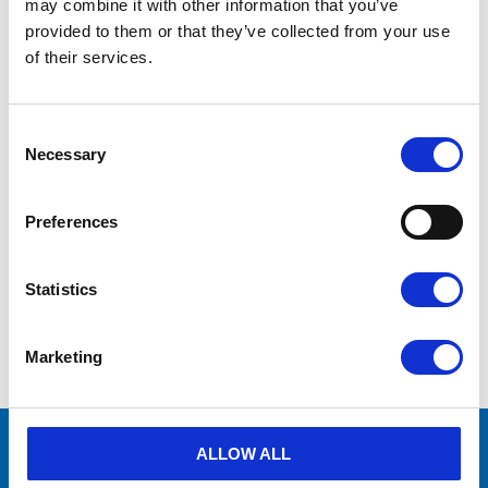
may combine it with other information that you’ve
provided to them or that they’ve collected from your use
of their services.
Vid frågor
kontakta oss via formulär
eller
mejla info@aircenter.se
Originaldelar från
många varumärken
C
Erbjuder service
o
Necessary
n
Hög kompetens och engagemang
s
e
Preferences
n
t
md_en_2023.pdf
PDF
1.47MB
S
Statistics
e
l
e
Visa alla produkter från Mattei
Marketing
c
t
i
o
n
många varumärken
Originaldelar från
ALLOW ALL