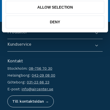
service
Erbjuder
ALLOW SELECTION
Hög kompetens och engagemang
DENY
Produkter
Kompressorer
Kundservice
Torkar
Om oss
Filtrering
Kontakt
Hur handlar jag?
Generatorer
Stockholm:
08-756 70 30
Köpvillkor
Kondensathantering
Helsingborg:
042-29 08 00
Policy och cookies
Tryckluftstankar
Göteborg:
031-23 66 23
Reklamation och retur
Tillbehör
E-post:
info@aircenter.se
Mina sidor
Nyheter
Till kontaktsidan →