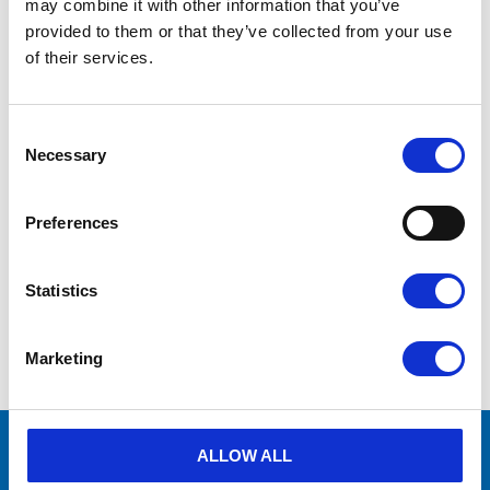
may combine it with other information that you’ve
provided to them or that they’ve collected from your use
of their services.
Vid frågor
kontakta oss via formulär
eller
mejla info@aircenter.se
Originaldelar från
många varumärken
C
Erbjuder service
o
Necessary
n
Hög kompetens och engagemang
s
e
Preferences
n
t
md_en_2023.pdf
PDF
1.47MB
S
Statistics
e
l
e
Visa alla produkter från Mattei
Marketing
c
t
i
o
n
många varumärken
Originaldelar från
ALLOW ALL