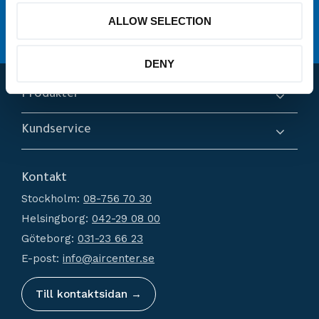
service
Erbjuder
ALLOW SELECTION
Hög kompetens och engagemang
DENY
Produkter
Kompressorer
Kundservice
Torkar
Om oss
Filtrering
Kontakt
Hur handlar jag?
Generatorer
Stockholm:
08-756 70 30
Köpvillkor
Kondensathantering
Helsingborg:
042-29 08 00
Policy och cookies
Tryckluftstankar
Göteborg:
031-23 66 23
Reklamation och retur
Tillbehör
E-post:
info@aircenter.se
Mina sidor
Nyheter
Till kontaktsidan →