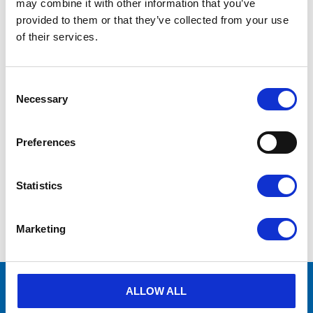
may combine it with other information that you’ve
provided to them or that they’ve collected from your use
of their services.
Vid frågor
kontakta oss via formulär
eller
mejla info@aircenter.se
Originaldelar från
många varumärken
C
Erbjuder service
o
Necessary
n
Hög kompetens och engagemang
s
e
Preferences
n
t
md_en_2023.pdf
PDF
1.47MB
S
Statistics
e
l
e
Visa alla produkter från Mattei
Marketing
c
t
i
o
n
många varumärken
Originaldelar från
ALLOW ALL