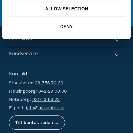
service
Erbjuder
ALLOW SELECTION
Hög kompetens och engagemang
DENY
Produkter
Kompressorer
Kundservice
Torkar
Om oss
Filtrering
Kontakt
Hur handlar jag?
Generatorer
Stockholm:
08-756 70 30
Köpvillkor
Kondensathantering
Helsingborg:
042-29 08 00
Policy och cookies
Tryckluftstankar
Göteborg:
031-23 66 23
Reklamation och retur
Tillbehör
E-post:
info@aircenter.se
Mina sidor
Nyheter
Till kontaktsidan →