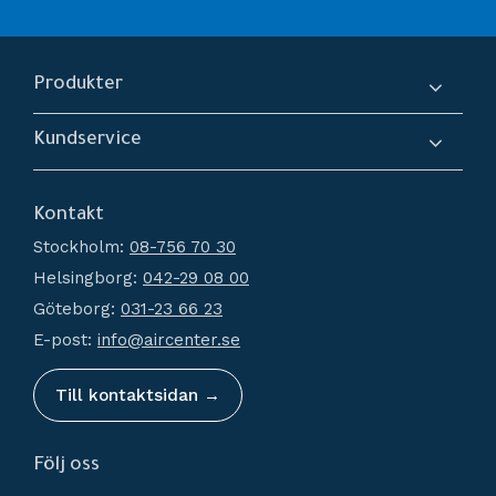
Produkter
Kompressorer
Kundservice
Torkar
Om oss
Filtrering
Kontakt
Hur handlar jag?
Generatorer
Stockholm:
08-756 70 30
Köpvillkor
Kondensathantering
Helsingborg:
042-29 08 00
Policy och cookies
Tryckluftstankar
Göteborg:
031-23 66 23
Reklamation och retur
Tillbehör
E-post:
info@aircenter.se
Mina sidor
Nyheter
Till kontaktsidan →
Följ oss