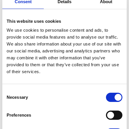
Consent
Details
About
Kondensathantering
– olje/vatten-separering
enligt gällande miljökrav
Varför professionell installation lönar sig många
This website uses cookies
gånger om:
We use cookies to personalise content and ads, to
Upp till
20–35 % lägre energiförbrukning
jämfört
provide social media features and to analyse our traffic.
med en dåligt installerad anläggning
We also share information about your use of our site with
Drastiskt
färre driftstopp
och akuta
serviceärenden
our social media, advertising and analytics partners who
Längre livslängd
på både kompressor och
may combine it with other information that you’ve
efterbehandlingsutrustning
provided to them or that they’ve collected from your use
Bättre verktygs- och maskinprestanda
–
konstant tryck och ren luft ger högre produktivitet
of their services.
Full
dokumentation och CE-märkning
– viktigt vid
försäkring, revision och försäljning av verksamhet
C
Från liten verkstad till stor industri – vi anpassar oss
o
Necessary
efter dig
n
Oavsett om du behöver:
s
e
Preferences
En ny 7,5–15 kW skruvkompressor med tank och
n
tork i en mindre verkstad
t
Ett helt nytt ringledningssystem i en medelstor