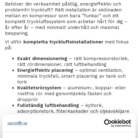
Behöver din verksamhet pålitlig, energieffektiv och
problemfri tryckluft? Rätt installation är skillnaden
mellan en kompressor som bara ”funkar” och ett
komplett tryckluftssystem som arbetar hårt för dig –
år efter år – med minimalt underhåll och maximal
besparing.
Vi utför
kompletta tryckluftsinstallationer
med fokus
på:
Exakt dimensionering
– rätt kompressorstorlek,
rätt rördimensioner, rätt luftbehandling
Energieffektiv placering
– optimal ventilation,
minimala tryckfall, smart placering av tank och
tork
Kvalitetsrörsystem
– aluminium-, koppar- eller
rostfria rör med genomtänkta fästen och
dropprör
Fullständig luftbehandling
– kyltork,
adsorptionstork, filterkaskader och oljeavskiljare
som ger ren, torr tryckluft
Säker el- och styrsystem
– korrekt
dimensionerad matning, varvtalsstyrning (VSD) och
övervakning