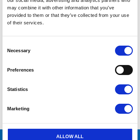
our social media, advertising and analytics partners who
may combine it with other information that you’ve
Tillverkare
Pneumatech
provided to them or that they’ve collected from your use
of their services.
Vid frågor
kontakta oss via formulär
eller
mejla info@aircenter.se
C
Originaldelar från
många varumärken
o
Necessary
Erbjuder service
n
s
Hög kompetens och engagemang
e
Preferences
n
t
Prospekt - Pneumatech
4.67MB
S
PDF
Kyltorkar
Statistics
e
l
e
Marketing
c
Visa alla produkter från Pneumatech
t
i
o
n
ALLOW ALL