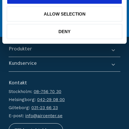
många varumärken
Originaldelar från
ALLOW SELECTION
service
Erbjuder
Hög kompetens och engagemang
DENY
Produkter
Kompressorer
Kundservice
Torkar
Om oss
Filtrering
Kontakt
Hur handlar jag?
Generatorer
Stockholm:
08-756 70 30
Köpvillkor
Kondensathantering
Helsingborg:
042-29 08 00
Policy och cookies
Tryckluftstankar
Göteborg:
031-23 66 23
Reklamation och retur
Tillbehör
E-post:
info@aircenter.se
Mina sidor
Nyheter