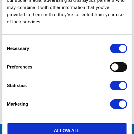
our social media, advertising and analytics partners who
may combine it with other information that you’ve
Tillverkare
Pneumatech
provided to them or that they’ve collected from your use
of their services.
Vid frågor
kontakta oss via formulär
eller
mejla info@aircenter.se
C
Originaldelar från
många varumärken
o
Necessary
Erbjuder service
n
s
Hög kompetens och engagemang
e
Preferences
n
t
Prospekt - Pneumatech
4.67MB
S
PDF
Kyltorkar
Statistics
e
l
e
Marketing
c
Visa alla produkter från Pneumatech
t
i
o
n
ALLOW ALL