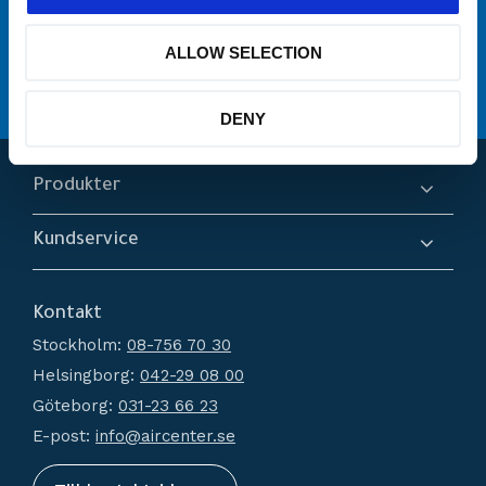
många varumärken
Originaldelar från
ALLOW SELECTION
service
Erbjuder
Hög kompetens och engagemang
DENY
Produkter
Kompressorer
Kundservice
Torkar
Om oss
Filtrering
Kontakt
Hur handlar jag?
Generatorer
Stockholm:
08-756 70 30
Köpvillkor
Kondensathantering
Helsingborg:
042-29 08 00
Policy och cookies
Tryckluftstankar
Göteborg:
031-23 66 23
Reklamation och retur
Tillbehör
E-post:
info@aircenter.se
Mina sidor
Nyheter