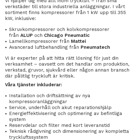
Vi hjälper dig med allt inom tryckluft – från små
verkstäder till stora industriella anläggningar. I vårt
sortiment finns kompressorer från 1 kW upp till 355
kW, inklusive:
Skruvkompressorer och kolvkompressorer
från
ALUP
och
Chicago Pneumatic
Lamellkompressorer från
Mattei
Avancerad luftbehandling från
Pneumatech
Vi är experter på att hitta rätt lösning för just din
verksamhet – oavsett om det handlar om produktion,
verkstad, gruvor, sjukvård eller någon annan bransch
där pålitlig tryckluft är kritisk.
Våra tjänster inkluderar:
Installation och driftsättning av nya
kompressoranläggningar
Service, underhåll och akut reparationshjälp
Energieffektivisering och optimering av befintliga
system
Reservdelar och filter med kort leveranstid
Teknisk rådgivning och dimensionering av kompletta
tryckluftssystem