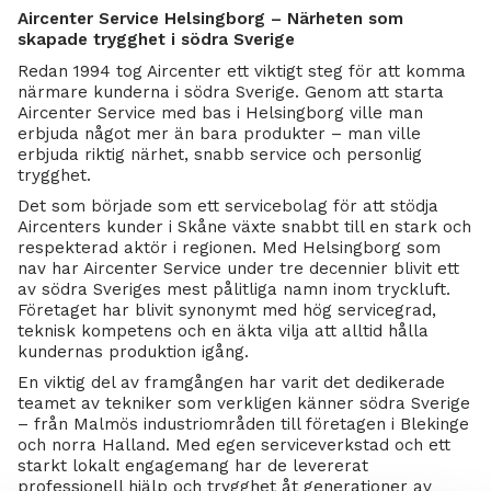
Aircenter Service Helsingborg – Närheten som
skapade trygghet i södra Sverige
Redan 1994 tog Aircenter ett viktigt steg för att komma
närmare kunderna i södra Sverige. Genom att starta
Aircenter Service med bas i Helsingborg ville man
erbjuda något mer än bara produkter – man ville
erbjuda riktig närhet, snabb service och personlig
trygghet.
Det som började som ett servicebolag för att stödja
Aircenters kunder i Skåne växte snabbt till en stark och
respekterad aktör i regionen. Med Helsingborg som
nav har Aircenter Service under tre decennier blivit ett
av södra Sveriges mest pålitliga namn inom tryckluft.
Företaget har blivit synonymt med hög servicegrad,
teknisk kompetens och en äkta vilja att alltid hålla
kundernas produktion igång.
En viktig del av framgången har varit det dedikerade
teamet av tekniker som verkligen känner södra Sverige
– från Malmös industriområden till företagen i Blekinge
och norra Halland. Med egen serviceverkstad och ett
starkt lokalt engagemang har de levererat
professionell hjälp och trygghet åt generationer av