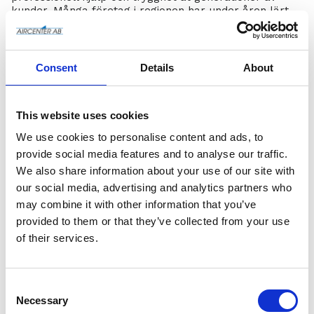
kunder. Många företag i regionen har under åren lärt
sig att lita på att deras tryckluftsanläggningar alltid
fungerar – tack vare den kunskap, snabbhet och
omsorg som kännetecknar Aircenter Service i
Helsingborg.
Consent
Details
About
I slutet av 2023 skrevs ett nytt kapitel. Aircenter Service
fusionerades med Aircenter AB och blev en integrerad
del av den större Aircenter-familjen. Idag utgör det
This website uses cookies
tidigare Aircenter Service det självklara
Helsingborgskontoret för Aircenter AB.
We use cookies to personalise content and ads, to
provide social media features and to analyse our traffic.
Genom fusionen har vi kunnat behålla allt det bästa
från det lokala bolaget – den personliga servicen, den
We also share information about your use of our site with
djupa lokalkännedomen och den höga tekniska
our social media, advertising and analytics partners who
kompetensen – samtidigt som vi nu kan erbjuda våra
may combine it with other information that you’ve
kunder i södra Sverige ännu bredare resurser, ett
provided to them or that they’ve collected from your use
större sortiment och en ännu starkare organisation i
ryggen.
of their services.
För kunderna i Skåne och södra Sverige betyder det att
de fortfarande möter samma pålitliga ansikten och
samma höga servicenivå – men nu med kraften från
C
hela Aircenter AB bakom sig.
o
Necessary
n