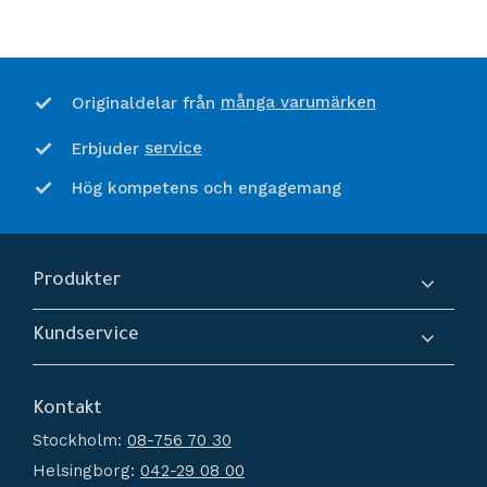
många varumärken
Originaldelar från
service
Erbjuder
Hög kompetens och engagemang
Produkter
Kompressorer
Kundservice
Torkar
Om oss
Filtrering
Kontakt
Hur handlar jag?
Generatorer
Stockholm:
08-756 70 30
Köpvillkor
Kondensathantering
Helsingborg:
042-29 08 00
Policy och cookies
Tryckluftstankar