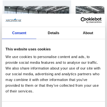
Consent
Details
About
Kompressorer
To
This website uses cookies
We use cookies to personalise content and ads, to
provide social media features and to analyse our traffic.
We also share information about your use of our site with
our social media, advertising and analytics partners who
Chicago Pneumatic
may combine it with other information that you’ve
Skruvkompressorer med
överlägsen prestanda.
provided to them or that they’ve collected from your use
of their services.
Handla nu
Läs mer