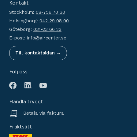
Kontakt
Hur handlar jag?
Generatorer
Stockholm:
08-756 70 30
Köpvillkor
Kondensathantering
Helsingborg:
042-29 08 00
Policy och cookies
Tryckluftstankar
Göteborg:
031-23 66 23
Reklamation och retur
Tillbehör
E-post:
info@aircenter.se
Mina sidor
Nyheter
Till kontaktsidan →
Följ oss
Handla tryggt
Betala via faktura
Fraktsätt