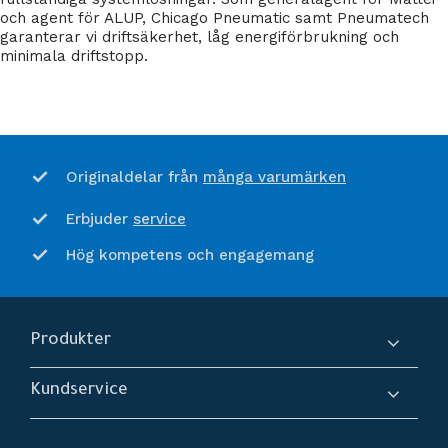
och agent för ALUP, Chicago Pneumatic samt Pneumatech
garanterar vi driftsäkerhet, låg energiförbrukning och
minimala driftstopp.
många varumärken
Originaldelar från
service
Erbjuder
Hög kompetens och engagemang
Produkter
Kompressorer
Kundservice
Torkar
Om oss
Filtrering