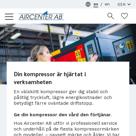
sv
en
Meny
Ön
Din kompressor är hjärtat i
verksamheten
En välskött kompressor ger dig stabil och
pålitlig tryckluft, lägre energikostnader och
betydligt färre oväntade driftstopp.
G
e din kompressor den vård den förtjänar
.
Hos Aircenter AB utför vi professionell service
och underhåll på de flesta kompressormärken
och modeller – oavsett märke och ålder. Vi har