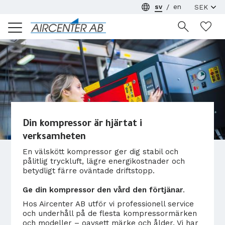
sv
en
Meny
Ön
Din kompressor är hjärtat i
verksamheten
En välskött kompressor ger dig stabil och
pålitlig tryckluft, lägre energikostnader och
betydligt färre oväntade driftstopp.
G
e din kompressor den vård den förtjänar
.
Hos Aircenter AB utför vi professionell service
och underhåll på de flesta kompressormärken
och modeller – oavsett märke och ålder. Vi har