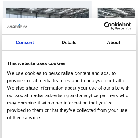
Consent
Details
About
Kompressorer
To
This website uses cookies
We use cookies to personalise content and ads, to
provide social media features and to analyse our traffic.
We also share information about your use of our site with
our social media, advertising and analytics partners who
Chicago Pneumatic
may combine it with other information that you’ve
Skruvkompressorer med
överlägsen prestanda.
provided to them or that they’ve collected from your use
of their services.
Handla nu
Läs mer