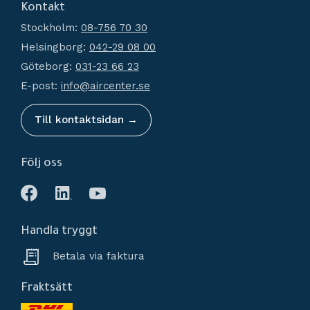
Kontakt
Hur handlar jag?
Generatorer
Stockholm:
08-756 70 30
Köpvillkor
Kondensathantering
Helsingborg:
042-29 08 00
Policy och cookies
Tryckluftstankar
Göteborg:
031-23 66 23
Reklamation och retur
Tillbehör
E-post:
info@aircenter.se
Mina sidor
Nyheter
Till kontaktsidan →
Följ oss
Handla tryggt
Betala via faktura
Fraktsätt