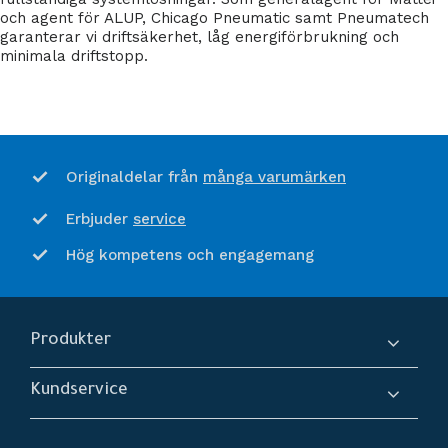
och agent för ALUP, Chicago Pneumatic samt Pneumatech
garanterar vi driftsäkerhet, låg energiförbrukning och
minimala driftstopp.
många varumärken
Originaldelar från
service
Erbjuder
Hög kompetens och engagemang
Produkter
Kompressorer
Kundservice
Torkar
Om oss
Filtrering